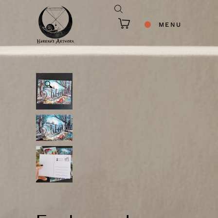
MENU
🔍