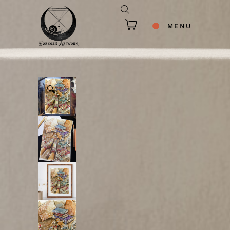
MENU
🔍