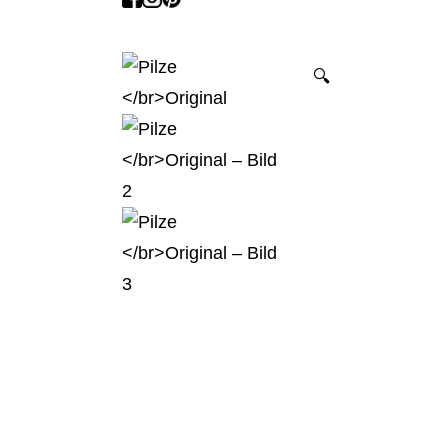
2022
2021
🔍
2020
KaKAO