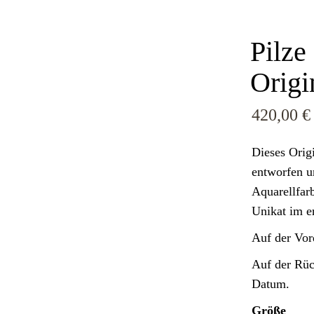
Originale
Pilze
Kunstdrucke
Limitierte
Origi
Kunstdrucke
-Karten
Postkarten und
420,00
€
Grußkarten
Notizblöcke
Dieses Orig
Sonstiges
entworfen u
Warenkorb
Aquarellfarb
Unikat im er
Auf der Vord
Auf der Rück
Datum.
Größe