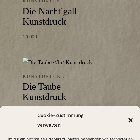
KUNSTDRUCKE
Die Nachtigall
Kunstdruck
20,00
€
KUNSTDRUCKE
Die Taube
Kunstdruck
20,00
€
Cookie-Zustimmung
verwalten
FAQ
Um dir ein optimales Erlebnis zu bieten, verwenden wir Technologien