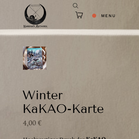
MENU
🔍
Winter
KaKAO-Karte
4,00
€